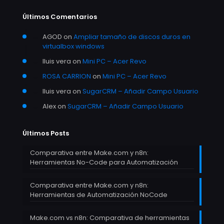
Últimos Comentarios
AGOD
on
Ampliar tamaño de discos duros en
virtualbox windows
lluis vera
on
Mini PC – Acer Revo
ROSA CARRION
on
Mini PC – Acer Revo
lluis vera
on
SugarCRM – Añadir Campo Usuario
Alex
on
SugarCRM – Añadir Campo Usuario
Últimos Posts
Comparativa entre Make.com y n8n:
Herramientas No-Code para Automatización
Comparativa entre Make.com y n8n:
Herramientas de Automatización NoCode
Make.com vs n8n: Comparativa de herramientas