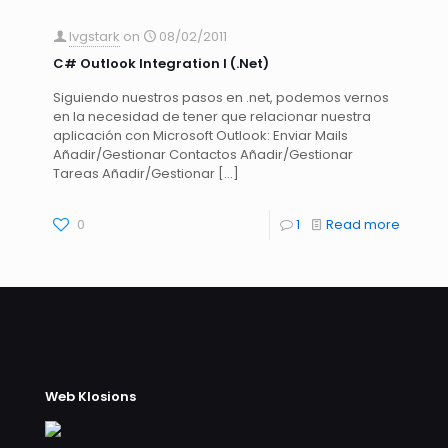
lvgstark
on
08/02/2011
C# Outlook Integration I (.Net)
Siguiendo nuestros pasos en .net, podemos vernos
en la necesidad de tener que relacionar nuestra
aplicación con Microsoft Outlook: Enviar Mails
Añadir/Gestionar Contactos Añadir/Gestionar
Tareas Añadir/Gestionar
[…]
0
1
Read more
Web Klosions